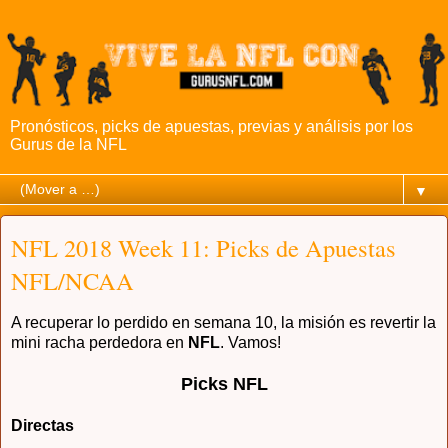
Pronósticos, picks de apuestas, previas y análisis por los
Gurus de la NFL
▼
NFL 2018 Week 11: Picks de Apuestas
NFL/NCAA
A recuperar lo perdido en semana 10, la misión es revertir la
mini racha perdedora en
NFL
. Vamos!
Picks NFL
Directas