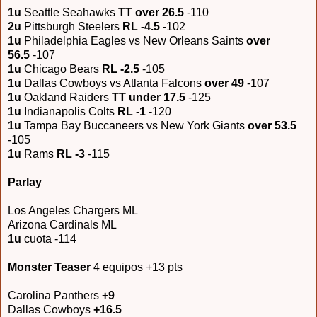
1u
Seattle Seahawks
TT over 26.5
-110
2u
Pittsburgh Steelers
RL -4.5
-102
1u
Philadelphia Eagles vs New Orleans Saints
over
56.5
-107
1u
Chicago Bears
RL -2.5
-105
1u
Dallas Cowboys vs Atlanta Falcons
over 49
-107
1u
Oakland Raiders
TT under 17.5
-125
1u
Indianapolis Colts
RL -1
-120
1u
Tampa Bay Buccaneers vs New York Giants
over 53.5
-105
1u
Rams
RL -3
-115
Parlay
Los Angeles Chargers ML
Arizona Cardinals ML
1u
cuota -114
Monster Teaser
4 equipos +13 pts
Carolina Panthers
+9
Dallas Cowboys
+16.5