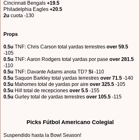
Cincinnati Bengals
+19.5
Philadelphia Eagles
+20.5
2u
cuota -130
Props
0.5u
TNF: Chris Carson total yardas terrestres
over 59.5
-105
0.5u
TNF: Aaron Rodgers total yardas por pase
over 281.5
-110
0.5u
TNF: Davante Adams anota TD?
Si
-110
0.5u
Saquon Barkley total yardas terrestres
over 71.5
-140
0.5u
Mahomes total de yardas por aire
over 325.5
-105
0.5u
Hill total de recepciones
over 5.5
-155
0.5u
Gurley total de yardas terrestres
over 105.5
-115
Picks Fútbol Americano Colegial
Suspendido hasta la Bowl Season!