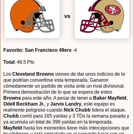
vs
Favorito: San Francisco 49ers
-4
Total
: 46.5 Pts
Los
Cleveland Browns
vienen de dar unos indicios de lo
que podrían convertirse esta temporada. Ganaron
cómodamente un partido de visita ante un rival divisional.
Primera demostración de lo que se espera de estos
Browns
para este año. A pesar de tener a
Baker Mayfield
,
Odell Beckham Jr.
, y
Jarvis Landry
, este equipo es
realmente peligroso cuando
Nick Chubb
lidera el ataque.
Chubb
corrió para 165 yardas y 3 TDs la semana pasada y
ya acumula un total de 398 yardas en la temporada.
Mayfield
hasta los momentos tiene más intercepciones que
touchdowns y está empatado en el segundo lugar con un