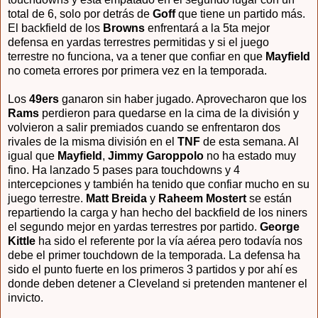
total de 6, solo por detrás de
Goff
que tiene un partido más.
El backfield de los
Browns
enfrentará a la 5ta mejor
defensa en yardas terrestres permitidas y si el juego
terrestre no funciona, va a tener que confiar en que
Mayfield
no cometa errores por primera vez en la temporada.
Los
49ers
ganaron sin haber jugado. Aprovecharon que los
Rams
perdieron para quedarse en la cima de la división y
volvieron a salir premiados cuando se enfrentaron dos
rivales de la misma división en el
TNF
de esta semana. Al
igual que
Mayfield
,
Jimmy Garoppolo
no ha estado muy
fino. Ha lanzado 5 pases para touchdowns y 4
intercepciones y también ha tenido que confiar mucho en su
juego terrestre.
Matt Breida
y
Raheem Mostert
se están
repartiendo la carga y han hecho del backfield de los niners
el segundo mejor en yardas terrestres por partido.
George
Kittle
ha sido el referente por la vía aérea pero todavía nos
debe el primer touchdown de la temporada. La defensa ha
sido el punto fuerte en los primeros 3 partidos y por ahí es
donde deben detener a Cleveland si pretenden mantener el
invicto.