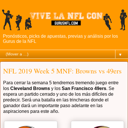
Pronósticos, picks de apuestas, previas y análisis por los
Gurus de la NFL
▼
NFL 2019 Week 5 MNF: Browns vs 49ers
Para cerrar la semana 5 tendremos tremendo juego entre
los
Cleveland Browns
y los
San Francisco 49ers
. Se
espera un partido cerrado y uno de los más difíciles de
predecir. Será una batalla en las trincheras donde el
ganador dará un importante paso adelante en las
aspiraciones para este año.