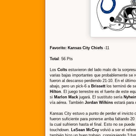
Favorito: Kansas City Chiefs
-11
Total
: 56 Pts
Los
Colts
estuvieron del lado malo de la sorpre
varias bajas importantes que probablemente se r
fueron al descanso perdiendo 21-10. En el últim
abajo, pero un pick-6 a
Brissett
los terminó de se
Hilton
. El juego terrestre es el fuerte de este e
si
Marlon Mack
jugará. El sustituto sería
Nyhei
vía aérea. También
Jordan Wilkins
estará para c
Kansas City estuvo a punto de perder el invicto 
fueron suficiente para ponerse arriba faltando 20
la cual sufrieron hasta el final. Esto no se puede 
touchdown.
LeSean McCoy
volvió a ser el refer
también hizo un buen trabajo, consiguiendo 3 fum