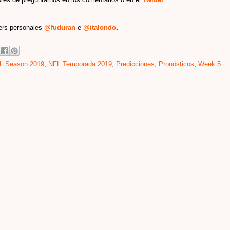
ters personales
@fuduran
e
@italondo
.
L Season 2019
,
NFL Temporada 2019
,
Predicciones
,
Pronósticos
,
Week 5