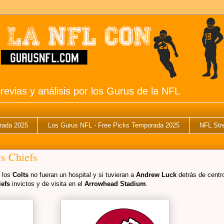
revias y análisis por los Gurus de la NFL
rada 2025
Los Gurus NFL - Free Picks Temporada 2025
NFL Str
s Chiefs
i los
Colts
no fueran un hospital y si tuvieran a
Andrew Luck
detrás de centr
iefs
invictos y de visita en el
Arrowhead Stadium
.