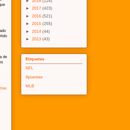
►
2018
(124)
que
►
2017
(423)
►
2016
(521)
►
2015
(255)
lado
►
2014
(44)
rtido
►
2013
(43)
sa de
Etiquetas
os
NFL
Apuestas
s
MLB
tras