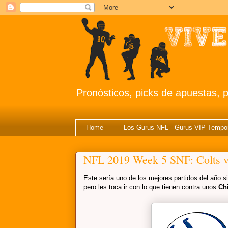
Pronósticos, picks de apuestas, p
Home
Los Gurus NFL - Gurus VIP Tempo
NFL 2019 Week 5 SNF: Colts v
Este sería uno de los mejores partidos del año s
pero les toca ir con lo que tienen contra unos
Ch