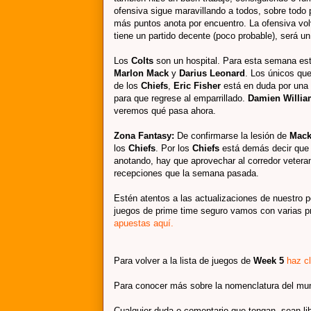
ofensiva sigue maravillando a todos, sobre todo 
más puntos anota por encuentro. La ofensiva volv
tiene un partido decente (poco probable), será u
Los
Colts
son un hospital. Para esta semana e
Marlon Mack
y
Darius Leonard
. Los únicos qu
de los
Chiefs
,
Eric Fisher
está en duda por una l
para que regrese al emparrillado.
Damien Willia
veremos qué pasa ahora.
Zona Fantasy:
De confirmarse la lesión de
Mac
los
Chiefs
. Por los
Chiefs
está demás decir qu
anotando, hay que aprovechar al corredor veter
recepciones que la semana pasada.
Estén atentos a las actualizaciones de nuestro 
juegos de prime time seguro vamos con varias pro
apuestas aquí.
Para volver a la lista de juegos de
Week 5
haz cl
Para conocer más sobre la nomenclatura del mu
Cualquier duda o comentario que tengan, sean li