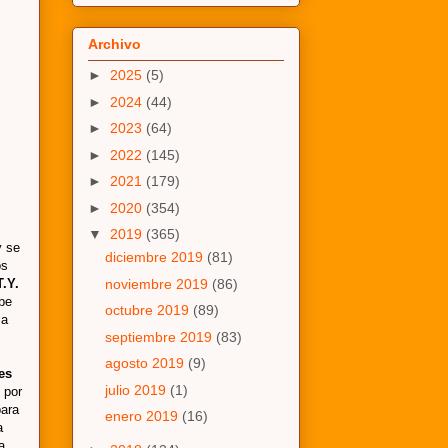
Archivo
►
2025
(5)
►
2024
(44)
►
2023
(64)
►
2022
(145)
►
2021
(179)
►
2020
(354)
▼
2019
(365)
y se
diciembre 2019
(81)
os
T.Y.
noviembre 2019
(86)
be
octubre 2019
(89)
la
septiembre 2019
(83)
agosto 2019
(9)
es
julio 2019
(1)
 por
para
enero 2019
(16)
a
a