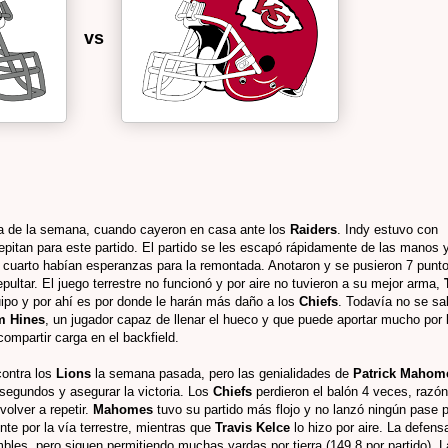
vs
sa de la semana, cuando cayeron en casa ante los
Raiders
. Indy estuvo con
epitan para este partido. El partido se les escapó rápidamente de las manos 
o cuarto habían esperanzas para la remontada. Anotaron y se pusieron 7 punt
pultar. El juego terrestre no funcionó y por aire no tuvieron a su mejor arma,
quipo y por ahí es por donde le harán más daño a los
Chiefs
. Todavía no se sa
m Hines
, un jugador capaz de llenar el hueco y que puede aportar mucho por 
ompartir carga en el backfield.
contra los
Lions
la semana pasada, pero las genialidades de
Patrick Mahom
 segundos y asegurar la victoria. Los
Chiefs
perdieron el balón 4 veces, razón
volver a repetir.
Mahomes
tuvo su partido más flojo y no lanzó ningún pase 
ente por la vía terrestre, mientras que
Travis Kelce
lo hizo por aire. La defens
bles, pero siguen permitiendo muchas yardas por tierra (149.8 por partido). L