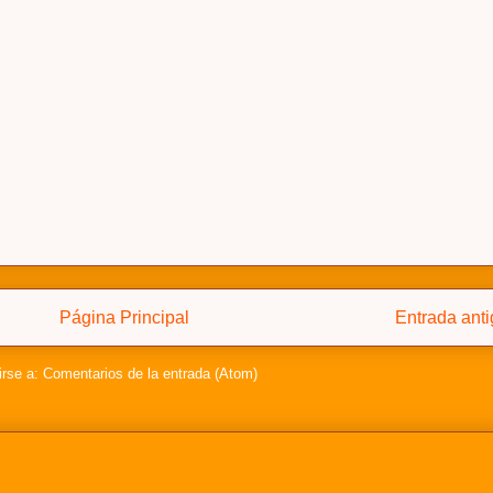
Página Principal
Entrada ant
irse a:
Comentarios de la entrada (Atom)