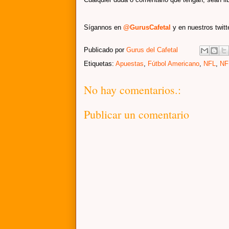
Sígannos en
@GurusCafetal
y en nuestros twit
Publicado por
Gurus del Cafetal
Etiquetas:
Apuestas
,
Fútbol Americano
,
NFL
,
NF
No hay comentarios.:
Publicar un comentario