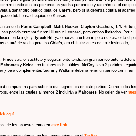
por aire donde son los primeros en yardas por partido y además es el equipo 
erá a ganar otro partido para los
Chiefs
, pero si la defensa contra el acarreo
n paseo total para el equipo de Kansas.
stán en duda
Parris Campbell
,
Malik Hooker
,
Clayton Geathers
,
T.Y. Hilton
,
e han podido entrenar fueron
Hilton
y
Leonard
, pero ambos limitados. Por el 
esión en la ingle y
Tyreek Hill
ya empezó a entrenar, pero no será este el pa
ms
estará de vuelta para los
Chiefs
, era el titular antes de salir lesionado,
k
,
Hines
será el sustituto y seguramente tendrá un gran partido ante la defen
e
Mahomes
y
Kelce
son titulares indiscutibles.
McCoy
lleva 2 partidos seguid
ano y para complementar,
Sammy Watkins
debería tener un partido con más
post de apuestas para saber lo que jugaremos en este partido. Como todos lo
ps, entre las cuales al menos 2 incluirán a
Mahomes
.
No dejen de ver
nues
ick aquí.
ndo de las apuestas entra en
este link.
bres de preguntarnos en los comentarios o en el
Twitter
.