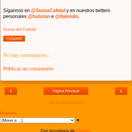
Sígannos en
@GurusCafetal
y en nuestros twitters
personales
@fuduran
e
@italondo
.
Gurus del Cafetal
Compartir
No hay comentarios.:
Publicar un comentario
‹
›
Página Principal
Ver la versión web
Páginas
▼
Con tecnología de
Blogger
.