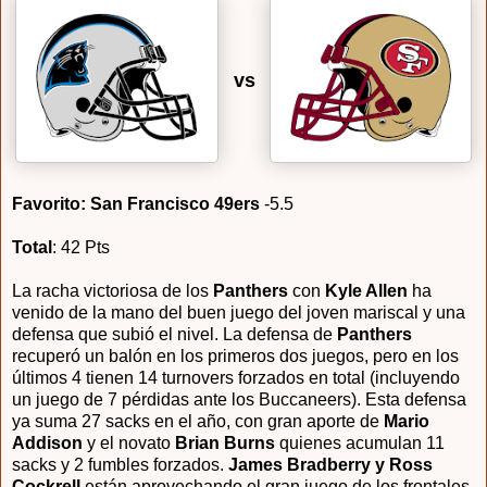
vs
Favorito: San Francisco 49ers
-5.5
Total
: 42 Pts
La racha victoriosa de los
Panthers
con
Kyle Allen
ha
venido de la mano del buen juego del joven mariscal y una
defensa que subió el nivel. La defensa de
Panthers
recuperó un balón en los primeros dos juegos, pero en los
últimos 4 tienen 14 turnovers forzados en total (incluyendo
un juego de 7 pérdidas ante los Buccaneers). Esta defensa
ya suma 27 sacks en el año, con gran aporte de
Mario
Addison
y el novato
Brian Burns
quienes acumulan 11
sacks y 2 fumbles forzados.
James Bradberry y Ross
Cockrell
están aprovechando el gran juego de los frontales