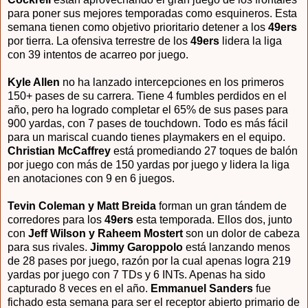
para poner sus mejores temporadas como esquineros. Esta
semana tienen como objetivo prioritario detener a los
49ers
por tierra. La ofensiva terrestre de los
49ers
lidera la liga
con 39 intentos de acarreo por juego.
Kyle Allen
no ha lanzado intercepciones en los primeros
150+ pases de su carrera. Tiene 4 fumbles perdidos en el
año, pero ha logrado completar el 65% de sus pases para
900 yardas, con 7 pases de touchdown. Todo es más fácil
para un mariscal cuando tienes playmakers en el equipo.
Christian McCaffrey
está promediando 27 toques de balón
por juego con más de 150 yardas por juego y lidera la liga
en anotaciones con 9 en 6 juegos.
Tevin Coleman y Matt Breida
forman un gran tándem de
corredores para los
49ers
esta temporada. Ellos dos, junto
con
Jeff Wilson y Raheem Mostert
son un dolor de cabeza
para sus rivales.
Jimmy Garoppolo
está lanzando menos
de 28 pases por juego, razón por la cual apenas logra 219
yardas por juego con 7 TDs y 6 INTs. Apenas ha sido
capturado 8 veces en el año.
Emmanuel Sanders
fue
fichado esta semana para ser el receptor abierto primario de