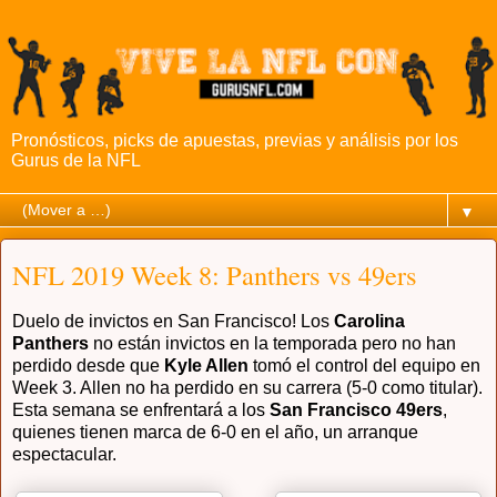
Pronósticos, picks de apuestas, previas y análisis por los
Gurus de la NFL
▼
NFL 2019 Week 8: Panthers vs 49ers
Duelo de invictos en San Francisco! Los
Carolina
Panthers
no están invictos en la temporada pero no han
perdido desde que
Kyle Allen
tomó el control del equipo en
Week 3. Allen no ha perdido en su carrera (5-0 como titular).
Esta semana se enfrentará a los
San Francisco 49ers
,
quienes tienen marca de 6-0 en el año, un arranque
espectacular.