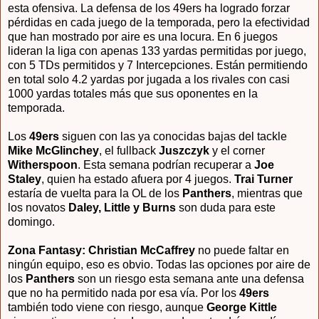
esta ofensiva. La defensa de los 49ers ha logrado forzar
pérdidas en cada juego de la temporada, pero la efectividad
que han mostrado por aire es una locura. En 6 juegos
lideran la liga con apenas 133 yardas permitidas por juego,
con 5 TDs permitidos y 7 Intercepciones. Están permitiendo
en total solo 4.2 yardas por jugada a los rivales con casi
1000 yardas totales más que sus oponentes en la
temporada.
Los
49ers
siguen con las ya conocidas bajas del tackle
Mike McGlinchey
, el fullback
Juszczyk
y el corner
Witherspoon
. Esta semana podrían recuperar a
Joe
Staley
, quien ha estado afuera por 4 juegos.
Trai Turner
estaría de vuelta para la OL de los
Panthers
, mientras que
los novatos
Daley, Little y Burns
son duda para este
domingo.
Zona Fantasy: Christian McCaffrey
no puede faltar en
ningún equipo, eso es obvio. Todas las opciones por aire de
los
Panthers
son un riesgo esta semana ante una defensa
que no ha permitido nada por esa vía. Por los
49ers
también todo viene con riesgo, aunque
George Kittle