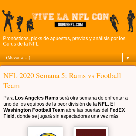
Pronósticos, picks de apuestas, previas y análisis por los
Gurus de la NFL
▼
NFL 2020 Semana 5: Rams vs Football
Team
Para
Los Angeles Rams
será otra semana de enfrentar a
uno de los equipos de la peor división de la
NFL
. El
Washington Football Team
abre las puertas del
FedEX
Field
, donde se jugará sin espectadores una vez más.