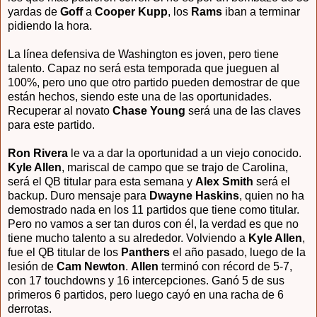
yardas de
Goff
a
Cooper Kupp
, los
Rams
iban a terminar
pidiendo la hora.
La línea defensiva de Washington es joven, pero tiene
talento. Capaz no será esta temporada que jueguen al
100%, pero uno que otro partido pueden demostrar de que
están hechos, siendo este una de las oportunidades.
Recuperar al novato
Chase Young
será una de las claves
para este partido.
Ron Rivera
le va a dar la oportunidad a un viejo conocido.
Kyle Allen
, mariscal de campo que se trajo de Carolina,
será el QB titular para esta semana y
Alex Smith
será el
backup. Duro mensaje para
Dwayne Haskins
, quien no ha
demostrado nada en los 11 partidos que tiene como titular.
Pero no vamos a ser tan duros con él, la verdad es que no
tiene mucho talento a su alrededor. Volviendo a
Kyle Allen
,
fue el QB titular de los
Panthers
el año pasado, luego de la
lesión de
Cam Newton
.
Allen
terminó con récord de 5-7,
con 17 touchdowns y 16 intercepciones. Ganó 5 de sus
primeros 6 partidos, pero luego cayó en una racha de 6
derrotas.