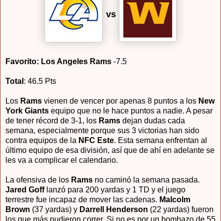
vs
Favorito: Los Angeles Rams
-7.5
Total
: 46.5 Pts
Los
Rams
vienen de vencer por apenas 8 puntos a los
New
York Giants
equipo que no le hace puntos a nadie. A pesar
de tener récord de 3-1, los
Rams
dejan dudas cada
semana, especialmente porque sus 3 victorias han sido
contra equipos de la
NFC Este
. Esta semana enfrentan al
último equipo de esa división, así que de ahí en adelante se
les va a complicar el calendario.
La ofensiva de los
Rams
no caminó la semana pasada.
Jared Goff
lanzó para 200 yardas y 1 TD y el juego
terrestre fue incapaz de mover las cadenas.
Malcolm
Brown
(37 yardas) y
Darrell Henderson
(22 yardas) fueron
los que más pudieron correr. Si no es por un bombazo de 55