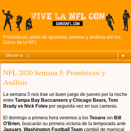
Pronósticos, picks de apuestas, previas y análisis por los
Gurus de la NFL
▼
NFL 2020 Semana 5: Pronósticos y
Análisis
La semana 5 nos trae un buen juego de jueves por la noche
entre
Tampa Bay Buccaneers y Chicago Bears, Tom
Brady vs Nick Foles
por segunda vez en sus carreras.
El domingo a primera hora veremos a los
Texans
sin
Bill
O'Brien
, buscarán su primera victoria de la temporada ante
Jaguars
.
Washington Football Team
cambió de mariscal