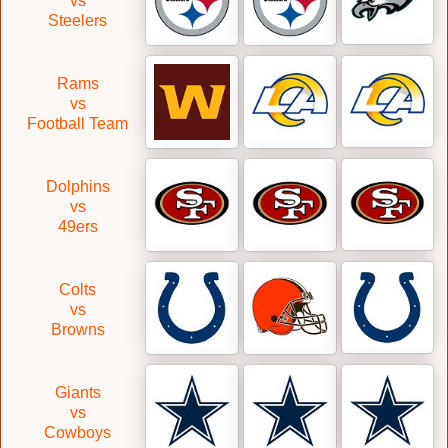
vs
Steelers
Rams
vs
Football Team
Dolphins
vs
49ers
Colts
vs
Browns
Giants
vs
Cowboys