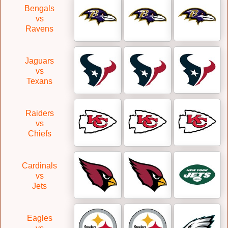
Bengals
vs
Ravens
Jaguars
vs
Texans
Raiders
vs
Chiefs
Cardinals
vs
Jets
Eagles