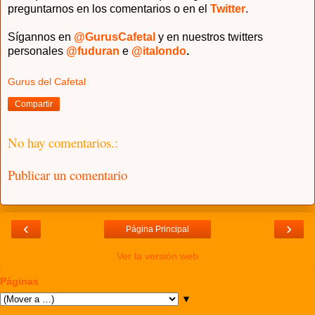
preguntarnos en los comentarios o en el
Twitter
.
Sígannos en
@GurusCafetal
y en nuestros twitters
personales
@fuduran
e
@italondo
.
Gurus del Cafetal
Compartir
No hay comentarios.:
Publicar un comentario
‹
›
Página Principal
Ver la versión web
Páginas
▼