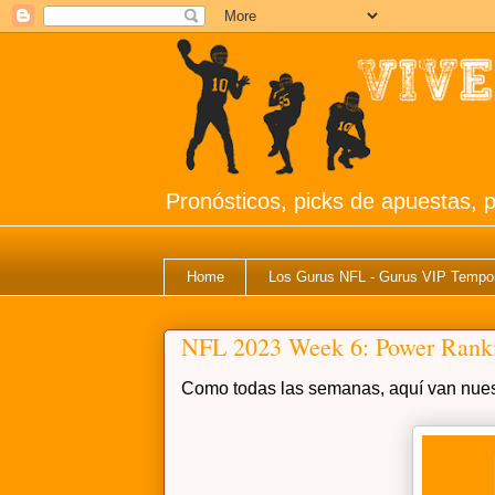
Pronósticos, picks de apuestas, p
Home
Los Gurus NFL - Gurus VIP Tempo
NFL 2023 Week 6: Power Rank
Como todas las semanas, aquí van nue