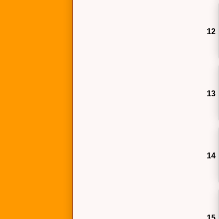
12
13
14
15