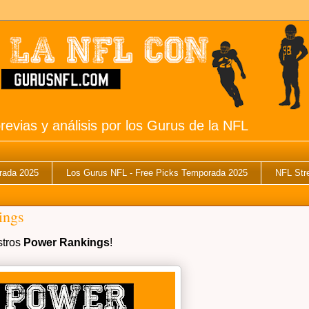
revias y análisis por los Gurus de la NFL
rada 2025
Los Gurus NFL - Free Picks Temporada 2025
NFL Str
ings
stros
Power Rankings
!