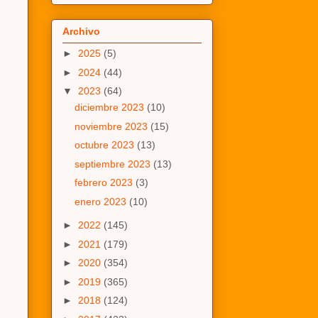
Archivo
►
2025
(5)
►
2024
(44)
▼
2023
(64)
diciembre 2023
(10)
noviembre 2023
(15)
octubre 2023
(13)
septiembre 2023
(13)
febrero 2023
(3)
enero 2023
(10)
►
2022
(145)
►
2021
(179)
►
2020
(354)
►
2019
(365)
►
2018
(124)