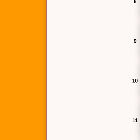
8
9
10
11