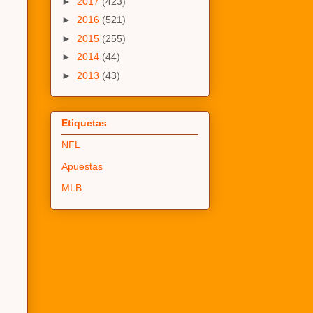
►
2017
(423)
►
2016
(521)
►
2015
(255)
►
2014
(44)
►
2013
(43)
Etiquetas
NFL
Apuestas
MLB