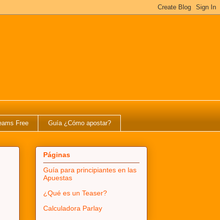
eams Free
Guía ¿Cómo apostar?
Páginas
Guía para principiantes en las
Apuestas
¿Qué es un Teaser?
Calculadora Parlay