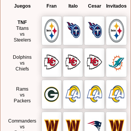
Juegos
Fran
Italo
Cesar
Invitados
TNF
Titans
vs
Steelers
Dolphins
vs
Chiefs
Rams
vs
Packers
Commanders
vs