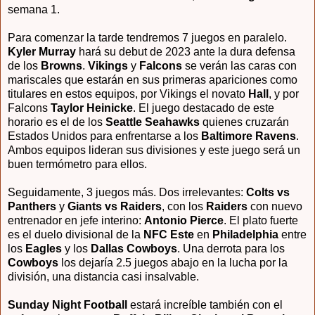
semana 1.
Para comenzar la tarde tendremos 7 juegos en paralelo.
Kyler Murray
hará su debut de 2023 ante la dura defensa
de los
Browns
.
Vikings
y
Falcons
se verán las caras con
mariscales que estarán en sus primeras apariciones como
titulares en estos equipos, por Vikings el novato
Hall
, y por
Falcons
Taylor Heinicke
. El juego destacado de este
horario es el de los
Seattle Seahawks
quienes cruzarán
Estados Unidos para enfrentarse a los
Baltimore Ravens
.
Ambos equipos lideran sus divisiones y este juego será un
buen termómetro para ellos.
Seguidamente, 3 juegos más. Dos irrelevantes:
Colts vs
Panthers
y
Giants vs Raiders
, con los
Raiders
con nuevo
entrenador en jefe interino:
Antonio Pierce
. El plato fuerte
es el duelo divisional de la
NFC Este
en
Philadelphia
entre
los
Eagles
y los
Dallas Cowboys
. Una derrota para los
Cowboys
los dejaría 2.5 juegos abajo en la lucha por la
división, una distancia casi insalvable.
Sunday Night Football
estará increíble también con el