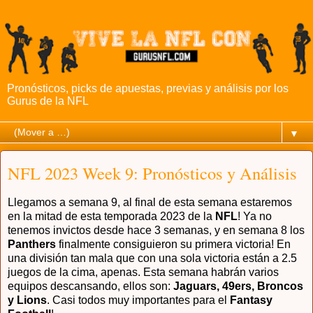
Pronósticos, picks de apuestas, previas y análisis por los
Gurus de la NFL
▼
NFL 2023 Week 9: Pronósticos y Análisis
Llegamos a semana 9, al final de esta semana estaremos
en la mitad de esta temporada 2023 de la
NFL
! Ya no
tenemos invictos desde hace 3 semanas, y en semana 8 los
Panthers
finalmente consiguieron su primera victoria! En
una división tan mala que con una sola victoria están a 2.5
juegos de la cima, apenas. Esta semana habrán varios
equipos descansando, ellos son:
Jaguars, 49ers, Broncos
y Lions
. Casi todos muy importantes para el
Fantasy