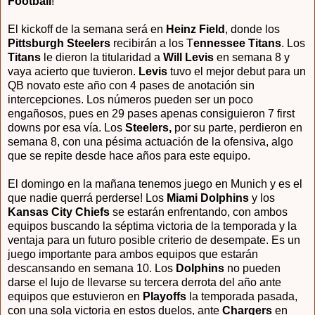
Football
!
El kickoff de la semana será en
Heinz Field
, donde los
Pittsburgh Steelers
recibirán a los T
ennessee Titans
. Los
Titans
le dieron la titularidad a
Will Levis
en semana 8 y
vaya acierto que tuvieron.
Levis
tuvo el mejor debut para un
QB novato este año con 4 pases de anotación sin
intercepciones. Los números pueden ser un poco
engañosos, pues en 29 pases apenas consiguieron 7 first
downs por esa vía. Los
Steelers,
por su parte, perdieron en
semana 8, con una pésima actuación de la ofensiva, algo
que se repite desde hace años para este equipo.
El domingo en la mañana tenemos juego en Munich y es el
que nadie querrá perderse! Los
Miami Dolphins
y los
Kansas City Chiefs
se estarán enfrentando, con ambos
equipos buscando la séptima victoria de la temporada y la
ventaja para un futuro posible criterio de desempate. Es un
juego importante para ambos equipos que estarán
descansando en semana 10. Los
Dolphins
no pueden
darse el lujo de llevarse su tercera derrota del año ante
equipos que estuvieron en
Playoffs
la temporada pasada,
con una sola victoria en estos duelos, ante
Chargers
en